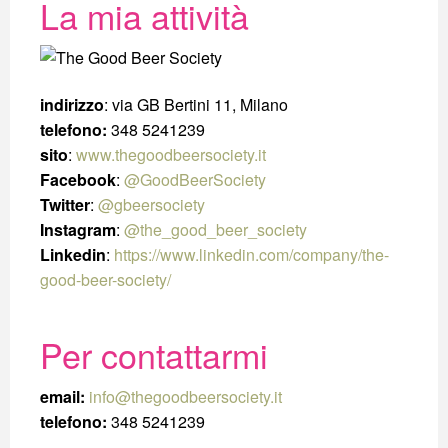
La mia attività
indirizzo
: via GB Bertini 11, Milano
telefono:
348 5241239
sito
:
www.thegoodbeersociety.it
Facebook
:
@GoodBeerSociety
Twitter
:
@gbeersociety
Instagram
:
@the_good_beer_society
Linkedin
:
https://www.linkedin.com/company/the-
good-beer-society/
Per contattarmi
email:
info@thegoodbeersociety.it
telefono:
348 5241239