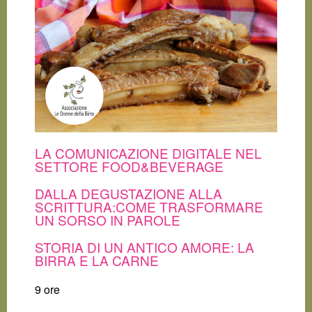
LA COMUNICAZIONE DIGITALE NEL
SETTORE FOOD&BEVERAGE
DALLA DEGUSTAZIONE ALLA
SCRITTURA:COME TRASFORMARE
UN SORSO IN PAROLE
STORIA DI UN ANTICO AMORE: LA
BIRRA E LA CARNE
9 ore